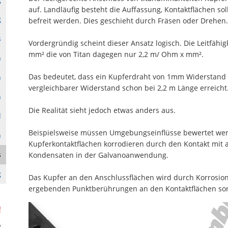
auf. Landläufig besteht die Auffassung, Kontaktflächen sol
g
befreit werden. Dies geschieht durch Fräsen oder Drehen.
s
Vordergründig scheint dieser Ansatz logisch. Die Leitfähi
mm² die von Titan dagegen nur 2,2 m/ Ohm x mm².
n
Das bedeutet, dass ein Kupferdraht von 1mm Widerstand v
n
vergleichbarer Widerstand schon bei 2,2 m Länge erreicht
n
Die Realität sieht jedoch etwas anders aus.
l
Beispielsweise müssen Umgebungseinflüsse bewertet werd
n
Kupferkontaktflächen korrodieren durch den Kontakt mit
s
Kondensaten in der Galvanoanwendung.
g
Das Kupfer an den Anschlussflächen wird durch Korrosion
ergebenden Punktberührungen an den Kontaktflächen sor
!
e