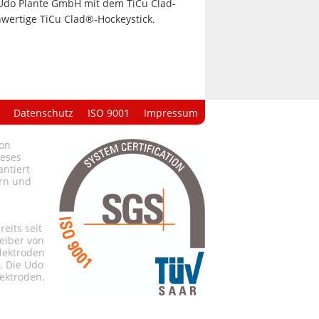
e Udo Plante GmbH mit dem TiCu Clad-
hwertige TiCu Clad®-Hockeystick.
Datenschutz
ISO 9001
Impressum
von
ieses
antiert
ern und
eits seit
reiber von
lektroden
. Die Udo
lektroden.