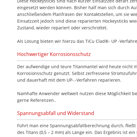
Diese Hockeysticks sind nach kurzer Einsatzzeit derart zer
eingesetzt werden können. Bisher half man sich durch Auf
anschließendem Planfräsen der Kontaktstellen, um sie w
Einsatzzeit jedoch sind diese reparierten Hockeysticks wi
Zustand, wieder repariert oder verschrottet.
Als Lösung bieten wir hierzu das TiCu Clad®- UP -Verfahr
Hochwertiger Korrosionsschutz
Der aufwendige und teure Titanmantel wird heute nicht m
Korrosionsschutz genutzt. Selbst zerfressene Stromzuführ
und dauerhaft mit dem UP-.-Verfahren reparieren.
Namhafte Anwender weltweit nutzen diese Möglichkeit be
gerne Referenzen..
Spannungsabfall und Widerstand
Führt man eine Spannungsabfallberechnung durch, fließt 
des Titans (0,5 – 2 mm) als Länge ein. Das Ergebnis ist ei