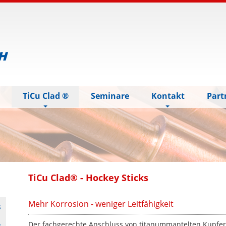
n
TiCu Clad ®
Seminare
Kontakt
Part
TiCu Clad® - Hockey Sticks
Mehr Korrosion - weniger Leitfähigkeit
s
Der fachgerechte Anschluss von titanummantelten Kupfer
g