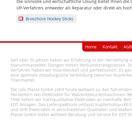
Die sinnvolle und wirtschaftliche Lösung bietet Ihnen di
UP-Verfahren, entweder als Reparatur oder direkt als hoc
Broschüre Hockey Sticks
Home
Kontakt
AGB
Seit über 30 Jahren haben wir Erfahrung in der Herstellung 
titanummantelten Stangen mittels Verbundstrangpressen. D
Verfahren haben wir mitentwickelt und perfektioniert. Es gar
eine optimale metallurgische Verbindung zwischen Kupferk
Titanmantel.
Die Udo Plante GmbH zählt heute weltweit zu den führenden
Herstellern von Elektroden für Walzentexturiermaschinen. Ber
1996 liefern wir hochqualitative Elektroden an namhafte Bet
EDT-Anlagen. Das Lieferspektrum umfasst Kupferhohlprofil-E
und Stift-Elektroden in verschiedenen Qualitäten und Maßen
Plante GmbH bietet weltweit Beratung und Service für EDT-E