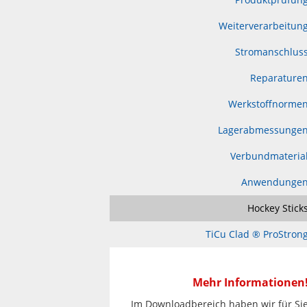
Weiterverarbeitun
Stromanschlus
Reparature
Werkstoffnorme
Lagerabmessunge
Verbundmateria
Anwendunge
Hockey Stick
TiCu Clad ® ProStron
Mehr Informationen
Im Downloadbereich haben wir für Si