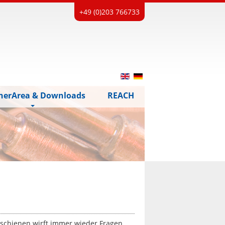
+49 (0)203 766733
nerArea & Downloads
REACH
schienen wirft immer wieder Fragen